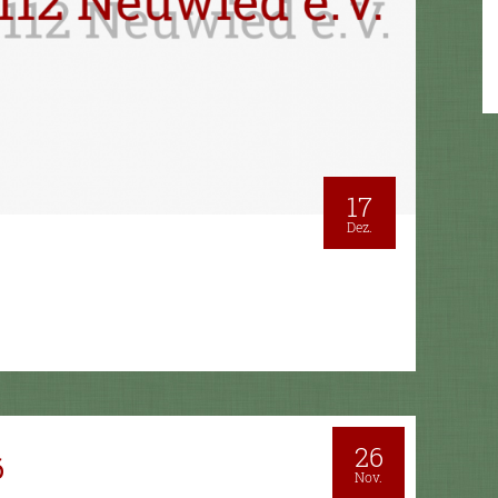
17
Dez.
26
6
Nov.