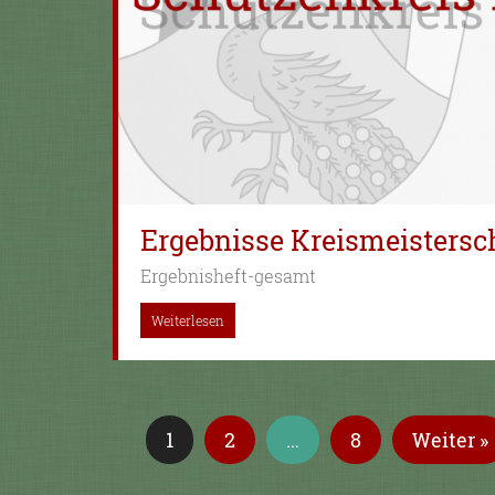
Ergebnisse Kreismeistersc
Ergebnisheft-gesamt
Weiterlesen
1
2
…
8
Weiter »