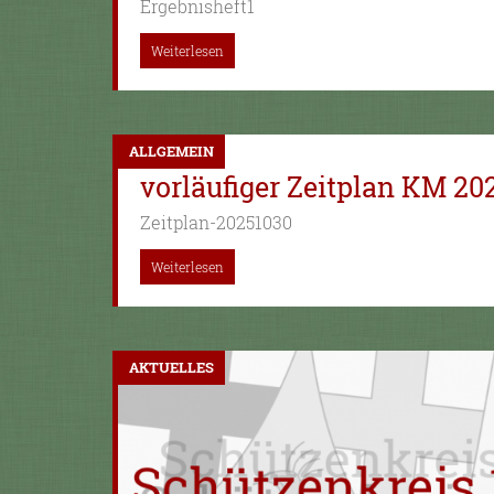
Ergebnisheft1
Weiterlesen
ALLGEMEIN
vorläufiger Zeitplan KM 20
Zeitplan-20251030
Weiterlesen
AKTUELLES