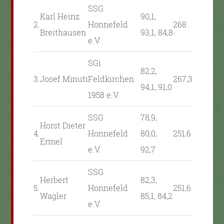
SSG
Karl Heinz
90,1,
2.
Honnefeld
268
Breithausen
93,1, 84,8
e.V.
SGi
82,2,
3.
Josef Minuti
Feldkirchen
267,3
94,1, 91,0
1958 e.V.
SSG
78,9,
Horst Dieter
4.
Honnefeld
80,0,
251,6
Ermel
e.V.
92,7
SSG
Herbert
82,3,
5.
Honnefeld
251,6
Wagler
85,1, 84,2
e.V.