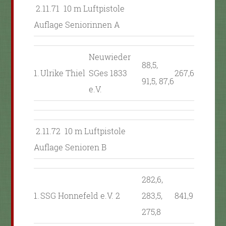
2.11.71 10 m Luftpistole
Auflage Seniorinnen A
Neuwieder
88,5,
1.
Ulrike Thiel
SGes 1833
267,6
91,5, 87,6
e.V.
2.11.72 10 m Luftpistole
Auflage Senioren B
282,6,
1.
SSG Honnefeld e.V. 2
283,5,
841,9
275,8