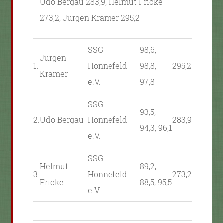
Udo Bergau 283,9, Helmut Fricke
273,2, Jürgen Krämer 295,2
SSG
98,6,
Jürgen
1.
Honnefeld
98,8,
295,2
Krämer
e.V.
97,8
SSG
93,5,
2.
Udo Bergau
Honnefeld
283,9
94,3, 96,1
e.V.
SSG
Helmut
89,2,
3.
Honnefeld
273,2
Fricke
88,5, 95,5
e.V.