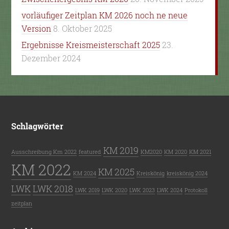
vorläufiger Zeitplan KM 2026 noch ne neue
Version
8. Oktober 2025
Ergebnisse Kreismeisterschaft 2025
23.
Dezember 2024
Schlagwörter
KM 2019
Ausschreibung Km 2022
featured
KM2020
KM 2020
KM 2021
KM 2022
KM 2025
KM 2024
Kreiskönig
kreiskönig 2024
LWK
LWK 2018
LWK 2019
LWK 2020
LWK 2023
LWK 2024
Protokoll
zeitplan