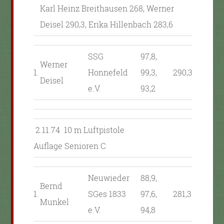
Karl Heinz Breithausen 268, Werner
Deisel 290,3, Erika Hillenbach 283,6
SSG
97,8,
Werner
1.
Honnefeld
99,3,
290,3
Deisel
e.V.
93,2
2.11.74 10 m Luftpistole
Auflage Senioren C
Neuwieder
88,9,
Bernd
1.
SGes 1833
97,6,
281,3
Munkel
e.V.
94,8