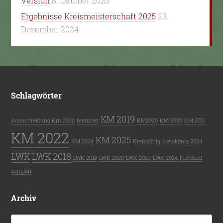
Version
8. Oktober 2025
Ergebnisse Kreismeisterschaft 2025
23.
Dezember 2024
Schlagwörter
KM 2019
Ausschreibung Km 2022
featured
KM2020
KM 2020
KM 2021
KM 2022
KM 2025
KM 2024
Kreiskönig
kreiskönig 2024
LWK
LWK 2018
LWK 2019
LWK 2020
LWK 2023
LWK 2024
Protokoll
zeitplan
Archiv
Archiv