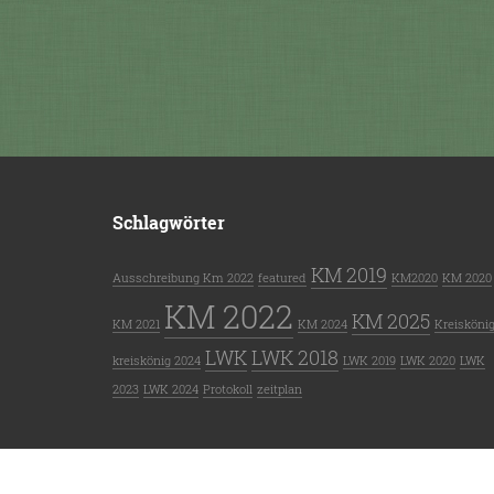
Schlagwörter
KM 2019
Ausschreibung Km 2022
featured
KM2020
KM 2020
KM 2022
KM 2025
KM 2021
KM 2024
Kreisköni
LWK
LWK 2018
kreiskönig 2024
LWK 2019
LWK 2020
LWK
2023
LWK 2024
Protokoll
zeitplan