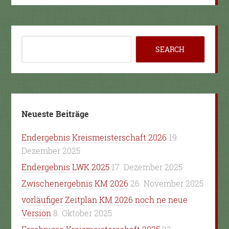
Neueste Beiträge
Endergebnis Kreismeisterschaft 2026
19.
Dezember 2025
Endergebnis LWK 2025
17. Dezember 2025
Zwischenergebnis KM 2026
26. November 2025
vorläufiger Zeitplan KM 2026 noch ne neue
Version
8. Oktober 2025