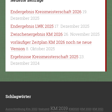
Neueste Beiträge
Endergebnis Kreismeisterschaft 2026
19.
Dezember 2025
Endergebnis LWK 2025
17. Dezember 2025
Zwischenergebnis KM 2026
26. November 2025
vorläufiger Zeitplan KM 2026 noch ne neue
Version
8. Oktober 2025
Ergebnisse Kreismeisterschaft 2025
23.
Dezember 2024
Schlagwörter
KM 2019
Ausschreibung Km 2022
featured
KM2020
KM 2020
KM 2021