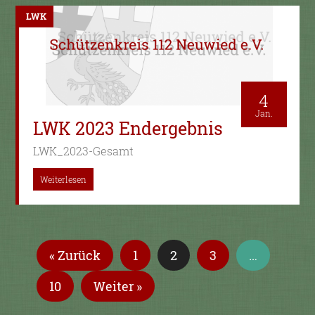
LWK
4
Jan.
LWK 2023 Endergebnis
LWK_2023-Gesamt
Weiterlesen
« Zurück
1
2
3
…
10
Weiter »