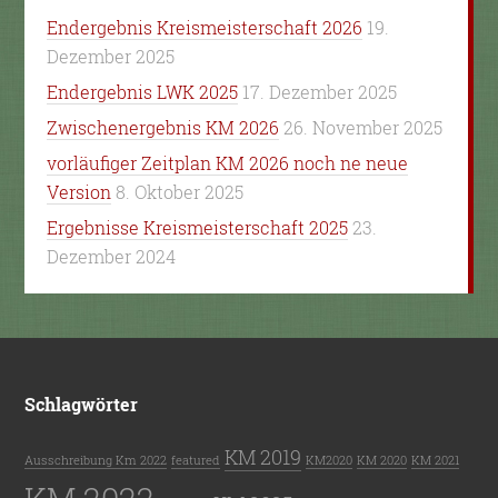
Endergebnis Kreismeisterschaft 2026
19.
Dezember 2025
Endergebnis LWK 2025
17. Dezember 2025
Zwischenergebnis KM 2026
26. November 2025
vorläufiger Zeitplan KM 2026 noch ne neue
Version
8. Oktober 2025
Ergebnisse Kreismeisterschaft 2025
23.
Dezember 2024
Schlagwörter
KM 2019
Ausschreibung Km 2022
featured
KM2020
KM 2020
KM 2021